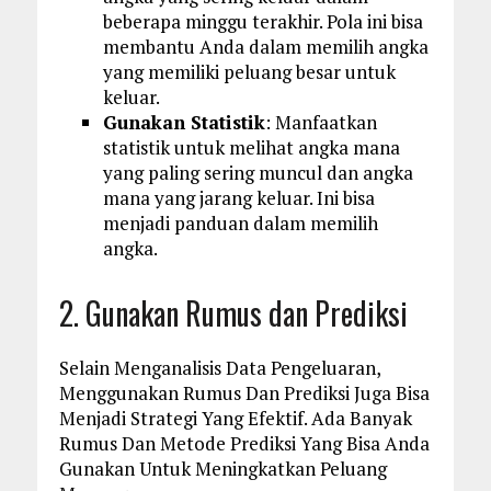
beberapa minggu terakhir. Pola ini bisa
membantu Anda dalam memilih angka
yang memiliki peluang besar untuk
keluar.
Gunakan Statistik
: Manfaatkan
statistik untuk melihat angka mana
yang paling sering muncul dan angka
mana yang jarang keluar. Ini bisa
menjadi panduan dalam memilih
angka.
2. Gunakan Rumus dan Prediksi
Selain Menganalisis Data Pengeluaran,
Menggunakan Rumus Dan Prediksi Juga Bisa
Menjadi Strategi Yang Efektif. Ada Banyak
Rumus Dan Metode Prediksi Yang Bisa Anda
Gunakan Untuk Meningkatkan Peluang