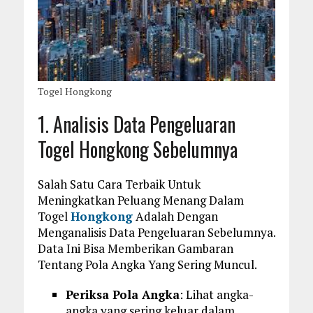
Togel Hongkong
1. Analisis Data Pengeluaran
Togel Hongkong Sebelumnya
Salah Satu Cara Terbaik Untuk
Meningkatkan Peluang Menang Dalam
Togel
Hongkong
Adalah Dengan
Menganalisis Data Pengeluaran Sebelumnya.
Data Ini Bisa Memberikan Gambaran
Tentang Pola Angka Yang Sering Muncul.
Periksa Pola Angka
: Lihat angka-
angka yang sering keluar dalam