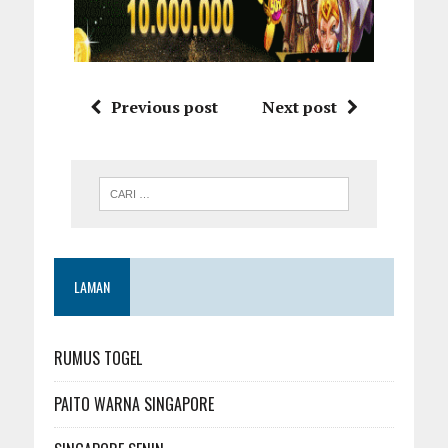
Previous post
Next post
LAMAN
RUMUS TOGEL
PAITO WARNA SINGAPORE