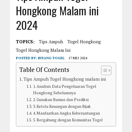
Hongkong Malam ini
2024
TOPICS:
Tips Ampuh
Togel Hongkong
Togel Hongkong Malam Ini
POSTED BY:
BIYANG TOGEL
17 MEI 2024
Table Of Contents
Tips Ampuh Togel Hongkong malam ini
1. Analisis Data Pengeluaran Togel
Hongkong Sebelumnya
2. Gunakan Rumus dan Prediksi
3. Kelola Keuangan dengan Bijak
4. Manfaatkan Angka Keberuntungan
5. Bergabung dengan Komunitas Togel