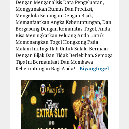
Dengan Menganalisis Data Pengeluaran,
Menggunakan Rumus Dan Prediksi,
Mengelola Keuangan Dengan Bijak,
Memanfaatkan Angka Keberuntungan, Dan
Bergabung Dengan Komunitas Togel, Anda
Bisa Meningkatkan Peluang Anda Untuk
Memenangkan Togel Hongkong Pada
Malam Ini. Ingatlah Untuk Selalu Bermain
Dengan Bijak Dan Tidak Berlebihan. Semoga
Tips Ini Bermanfaat Dan Membawa
Keberuntungan Bagi Anda! –
Biyangtogel