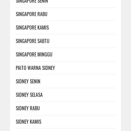
SINGAPORE SENIN
SINGAPORE RABU
SINGAPORE KAMIS
SINGAPORE SABTU
SINGAPORE MINGGU
PAITO WARNA SIDNEY
SIDNEY SENIN
SIDNEY SELASA
SIDNEY RABU
SIDNEY KAMIS