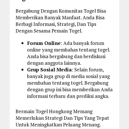
Bergabung Dengan Komunitas Togel Bisa
Memberikan Banyak Manfaat. Anda Bisa
Berbagi Informasi, Strategi, Dan Tips
Dengan Sesama Pemain Togel.
Forum Online
: Ada banyak forum
online yang membahas tentang togel.
Anda bisa bergabung dan berdiskusi
dengan anggota lainnya.
Grup Sosial Media
: Selain forum,
banyak juga grup di media sosial yang
membahas tentang togel. Bergabung
dengan grup ini bisa memberikan Anda
informasi terbaru dan prediksi angka.
Bermain Togel Hongkong Memang
Memerlukan Strategi Dan Tips Yang Tepat
Untuk Meningkatkan Peluang Menang.