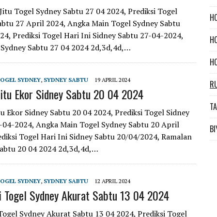
Jitu Togel Sydney Sabtu 27 04 2024, Prediksi Togel
H
abtu 27 April 2024, Angka Main Togel Sydney Sabtu
24, Prediksi Togel Hari Ini Sidney Sabtu 27-04-2024,
H
Sydney Sabtu 27 04 2024 2d,3d,4d,…
H
TOGEL SYDNEY
,
SYDNEY SABTU
19 APRIL 2024
RU
itu Ekor Sidney Sabtu 20 04 2024
TA
tu Ekor Sidney Sabtu 20 04 2024, Prediksi Togel Sidney
-04-2024, Angka Main Togel Sydney Sabtu 20 April
B
ediksi Togel Hari Ini Sidney Sabtu 20/04/2024, Ramalan
abtu 20 04 2024 2d,3d,4d,…
TOGEL SYDNEY
,
SYDNEY SABTU
12 APRIL 2024
i Togel Sydney Akurat Sabtu 13 04 2024
 Togel Sydney Akurat Sabtu 13 04 2024, Prediksi Togel