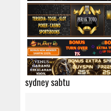
sydney sabtu