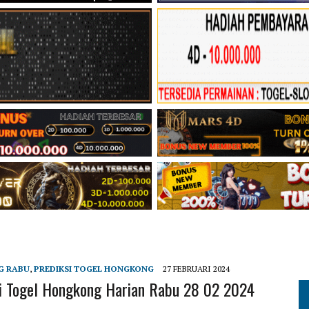
G RABU
,
PREDIKSI TOGEL HONGKONG
27 FEBRUARI 2024
si Togel Hongkong Harian Rabu 28 02 2024