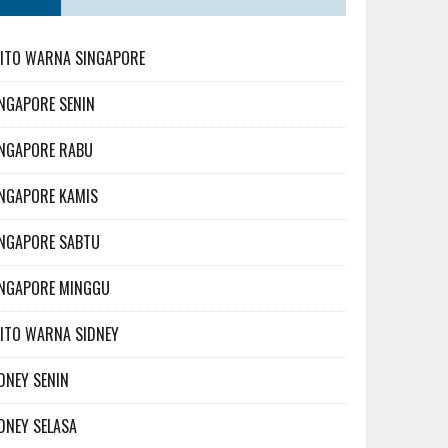
AITO WARNA SINGAPORE
NGAPORE SENIN
INGAPORE RABU
INGAPORE KAMIS
INGAPORE SABTU
INGAPORE MINGGU
ITO WARNA SIDNEY
DNEY SENIN
DNEY SELASA