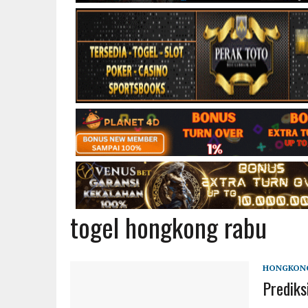
togel hongkong rabu
HONGKON
Predik