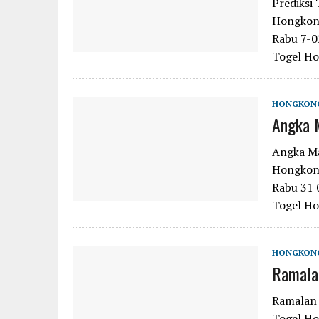
Prediksi
Hongkong
Rabu 7-0
Togel Ho
HONGKON
Angka 
Angka Ma
Hongkong
Rabu 31 
Togel Ho
HONGKON
Ramala
Ramalan 
Togel Ho