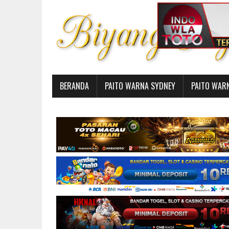
BERANDA
PAITO WARNA SYDNEY
PAITO WAR