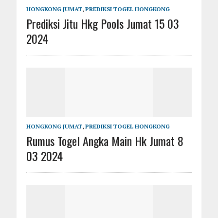
HONGKONG JUMAT
,
PREDIKSI TOGEL HONGKONG
Prediksi Jitu Hkg Pools Jumat 15 03
2024
HONGKONG JUMAT
,
PREDIKSI TOGEL HONGKONG
Rumus Togel Angka Main Hk Jumat 8
03 2024