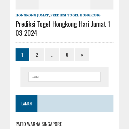
HONGKONG JUMAT
,
PREDIKSI TOGEL HONGKONG
Prediksi Togel Hongkong Hari Jumat 1
03 2024
1
2
…
6
»
LAMAN
PAITO WARNA SINGAPORE