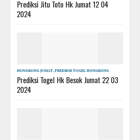
Prediksi Jitu Toto Hk Jumat 12 04
2024
HONGKONG JUMAT
,
PREDIKSI TOGEL HONGKONG
Prediksi Togel Hk Besok Jumat 22 03
2024