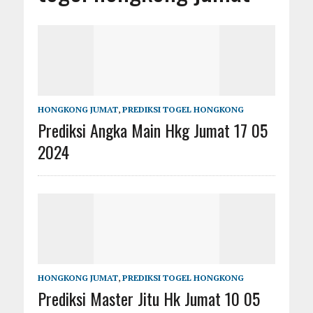
HONGKONG JUMAT
,
PREDIKSI TOGEL HONGKONG
Prediksi Angka Main Hkg Jumat 17 05
2024
HONGKONG JUMAT
,
PREDIKSI TOGEL HONGKONG
Prediksi Master Jitu Hk Jumat 10 05