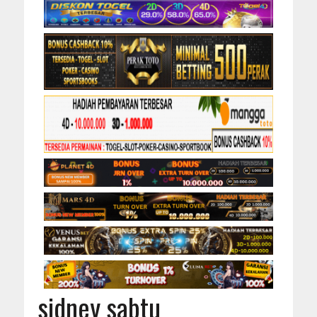
sidney sabtu