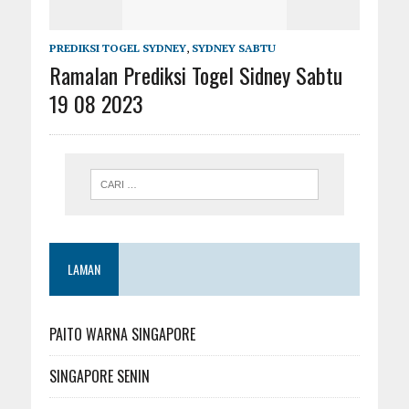
PREDIKSI TOGEL SYDNEY
,
SYDNEY SABTU
Ramalan Prediksi Togel Sidney Sabtu
19 08 2023
LAMAN
PAITO WARNA SINGAPORE
SINGAPORE SENIN