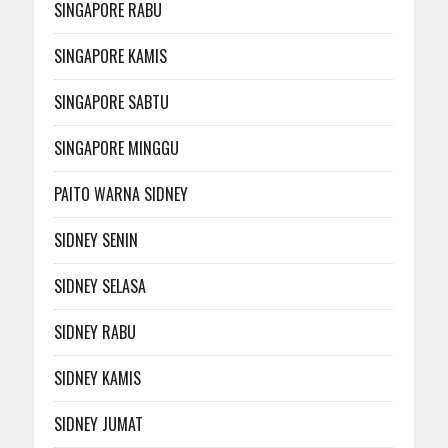
SINGAPORE RABU
SINGAPORE KAMIS
SINGAPORE SABTU
SINGAPORE MINGGU
PAITO WARNA SIDNEY
SIDNEY SENIN
SIDNEY SELASA
SIDNEY RABU
SIDNEY KAMIS
SIDNEY JUMAT