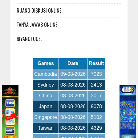
RUANG DISKUSI ONLINE
TANYA JAWAB ONLINE
BIYANGTOGEL