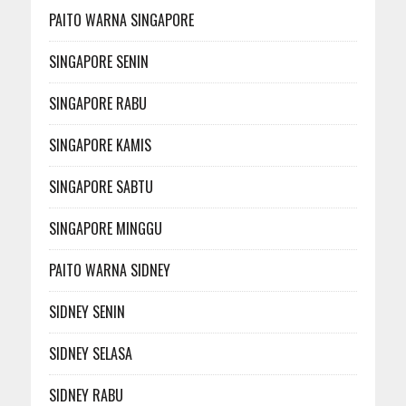
PAITO WARNA SINGAPORE
SINGAPORE SENIN
SINGAPORE RABU
SINGAPORE KAMIS
SINGAPORE SABTU
SINGAPORE MINGGU
PAITO WARNA SIDNEY
SIDNEY SENIN
SIDNEY SELASA
SIDNEY RABU