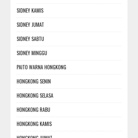
SIDNEY KAMIS
SIDNEY JUMAT
SIDNEY SABTU
SIDNEY MINGGU
PAITO WARNA HONGKONG
HONGKONG SENIN
HONGKONG SELASA
HONGKONG RABU
HONGKONG KAMIS