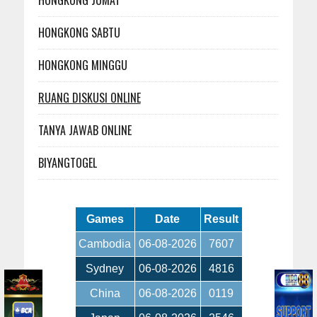
HONGKONG JUMAT
HONGKONG SABTU
HONGKONG MINGGU
RUANG DISKUSI ONLINE
TANYA JAWAB ONLINE
BIYANGTOGEL