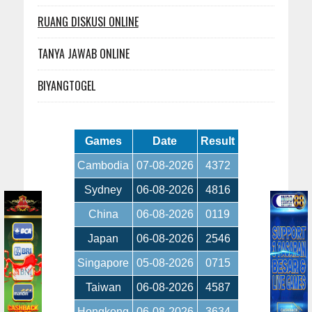
RUANG DISKUSI ONLINE
TANYA JAWAB ONLINE
BIYANGTOGEL