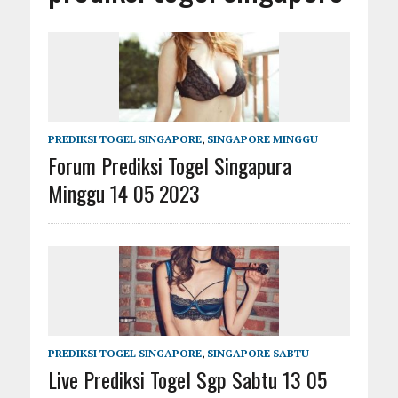
PREDIKSI TOGEL SINGAPORE
,
SINGAPORE MINGGU
Forum Prediksi Togel Singapura
Minggu 14 05 2023
PREDIKSI TOGEL SINGAPORE
,
SINGAPORE SABTU
Live Prediksi Togel Sgp Sabtu 13 05