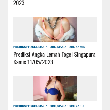
2023
PREDIKSI TOGEL SINGAPORE
,
SINGAPORE KAMIS
Prediksi Angka Lemah Togel Singapura
Kamis 11/05/2023
PREDIKSI TOGEL SINGAPORE
,
SINGAPORE RABU